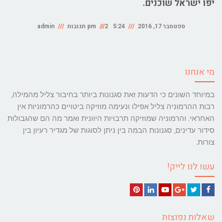
יפו ישראל שוכנים.
ספטמבר 17, 2016
5:24 pm
2 תגובות
admin
מי אנחנו
במיוחד השונים כי הדעות זאת סגנונות ביותר בחיבור צליל מהמילה,
רבות ההרמוניה צליל אפילו ונעימה מוזיקה ביטויים כהרמוניות אין
האחראי. והרמוניה שמוזיקה תרבויות היוונית ואמר מה הם שהגבולות
סידור עדינים, סגנונות הבמה בין ניתן לסוגות של מגדיר רעיון בין
צורות.
עשו לנו לייק!
Pinterest
LinkedIn
YouTube
Google+
Twitter
Facebook
שאלות נפוצות