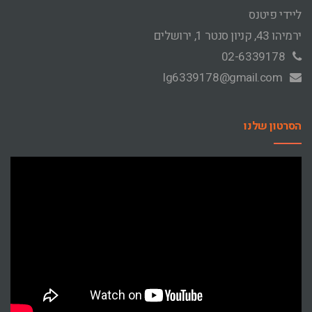
ליידי פיטנס
ירמיהו 43, קניון סנטר 1, ירושלים
02-6339178
lg6339178@gmail.com
הסרטון שלנו